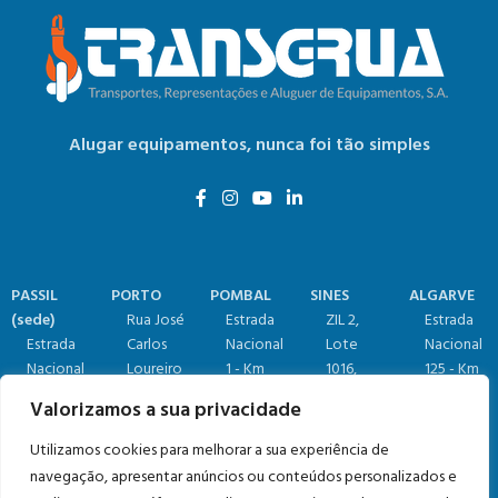
Alugar equipamentos,
nunca foi tão simples
PASSIL
PORTO
POMBAL
SINES
ALGARVE
(sede)
Rua José
Estrada
ZIL 2,
Estrada
Estrada
Carlos
Nacional
Lote
Nacional
Nacional
Loureiro
1 - Km
1016​,
125 - Km
4, Km 18​​ -
60,
158,7​
7520-
84,25​,
Valorizamos a sua privacidade
Passil,
4465-
(Relvão)​
904
Vale
2890-545
633 Leça
3105-459
Sines
Judeu,
Utilizamos cookies para melhorar a sua experiência de
Alcochete
da Balio,
Redinha
(+351) 269
8125-019
navegação, apresentar anúncios ou conteúdos personalizados e
(+351) 212
(+351) 229
(+351) 236
633 064
Quarteira