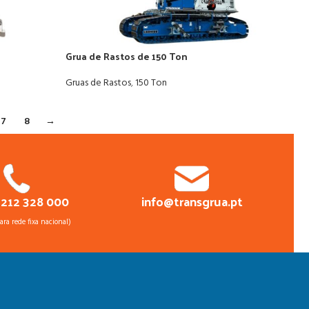
Grua de Rastos de 150 Ton
Gruas de Rastos
,
150 Ton
7
8
→
 212 328 000
info@transgrua.pt
ra rede fixa nacional)