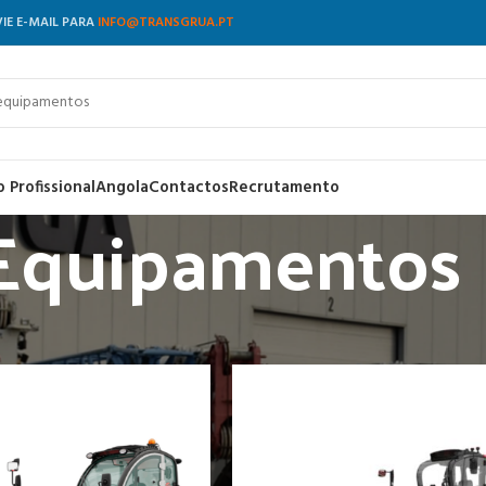
VIE E-MAIL PARA
INFO@TRANSGRUA.PT
 Profissional
Angola
Contactos
Recrutamento
Equipamentos
os
/
Página 3
Most