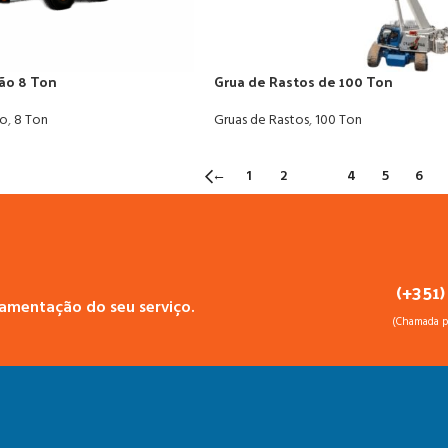
ão 8 Ton
Grua de Rastos de 100 Ton
ão
,
8 Ton
Gruas de Rastos
,
100 Ton
←
1
2
3
4
5
6
(+351)
çamentação do seu serviço.
(Chamada pa