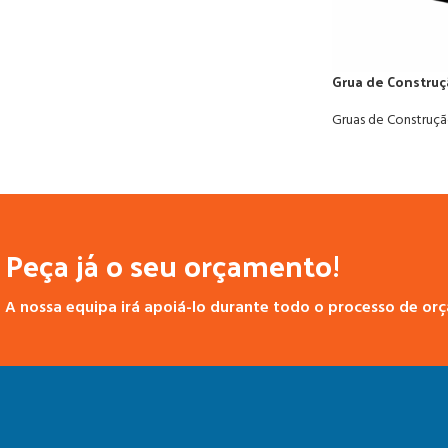
Grua de Construç
Gruas de Construç
Peça já o seu orçamento!
A nossa equipa irá apoiá-lo durante todo o processo de or