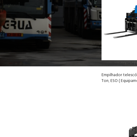
Empilhador teles
Empilhador telescó
Ton
,
ESO ( Equipam