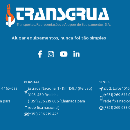
Alugar equipamentos,
nunca foi tão simples
POMBAL
SINES
, 4465-633
Estrada Nacional 1 - Km 158,7​ (Relvão)​
ZIL 2, Lote 1016
3105-459 Redinha
(+351) 269 633
a para
(+351) 236 219 606 (Chamada para
rede fixa nacion
rede fixa nacional)
(+351) 269 633 
(+351) 236 219 425