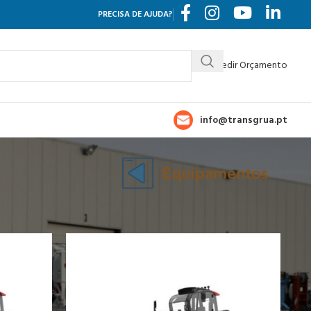
PRECISA DE AJUDA?
Pedir Orçamento
info@transgrua.pt
rar
9
12
18
24