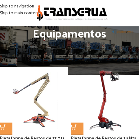
Skip to navigation
Skip to main content
Equipamentos
Início
/
Equipamentos
/
Página 6
A mostrar 61–72 de 95 resultados
Mostrar filtros
Plataforma de Rastos de 17 Mts
Plataforma de Rastos de 18 Mts