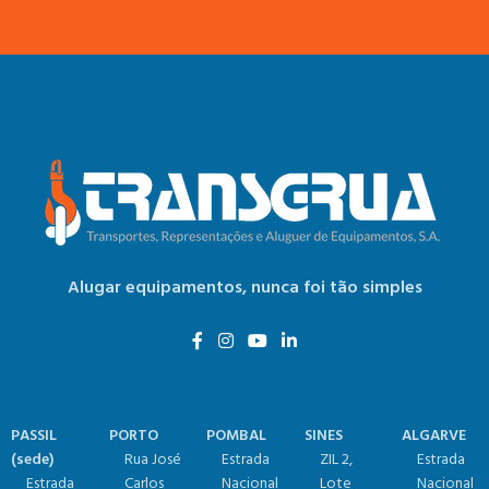
Alugar equipamentos,
nunca foi tão simples
PASSIL
PORTO
POMBAL
SINES
ALGARVE
(sede)
Rua José
Estrada
ZIL 2,
Estrada
Estrada
Carlos
Nacional
Lote
Nacional