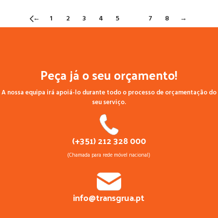
←
1
2
3
4
5
6
7
8
→
Peça já o seu orçamento!
A nossa equipa irá apoiá-lo durante todo o processo de orçamentação do
seu serviço.
(+351) 212 328 000
(Chamada para rede móvel nacional)
info@transgrua.pt