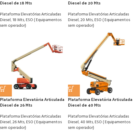
Diesel de 18 Mts
Diesel de 20 Mts
Plataforma Elevatórias Articuladas
Plataforma Elevatórias Articuladas
Diesel
,
18 Mts
,
ESO ( Equipamentos
Diesel
,
20 Mts
,
ESO ( Equipamentos
sem operador)
sem operador)
Plataforma Elevatória Articulada
Plataforma Elevatória Articulada
Diesel de 26 Mts
Diesel de 40 Mts
Plataforma Elevatórias Articuladas
Plataforma Elevatórias Articuladas
Diesel
,
26 Mts
,
ESO ( Equipamentos
Diesel
,
40 Mts
,
ESO ( Equipamentos
sem operador)
sem operador)