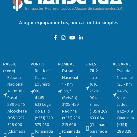
Alugar equipamentos,
nunca foi tão simples
PASSIL
PORTO
POMBAL
SINES
ALGARVE
(sede)
Rua José
Estrada
ZIL 2,
Estrada
Estrada
Carlos
Nacional
Lote
Nacional
Nacional
Loureiro
1 - Km
1016​,
125 - Km
4, Km 18​​ -
60,
158,7​
7520-
84,25​,
Passil,
4465-
(Relvão)​
904
Vale
2890-545
633 Leça
3105-459
Sines
Judeu,
Alcochete
do Balio
Redinha
(+351) 269
8125-019
(+351) 212
(+351) 229
(+351) 236
633 064
Quarteira
328 000
579 430
219 606
(Chamada
(+351)
(Chamada
(Chamada
(Chamada
para rede
289 328