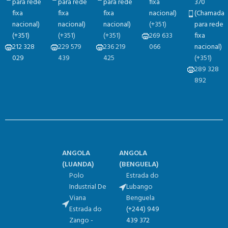
para rede
para rede
para rede
fixa
370
fixa
fixa
fixa
nacional)
(Chamada
nacional)
nacional)
nacional)
(+351)
para rede
(+351)
(+351)
(+351)
269 633
fixa
212 328
229 579
236 219
066
nacional)
029
439
425
(+351)
289 328
892
ANGOLA
ANGOLA
(
LUANDA)
(
BENGUELA)
Polo
Estrada do
Industrial De
Lubango
Viana
Benguela
Estrada do
(+244) 949
Zango -
439 372