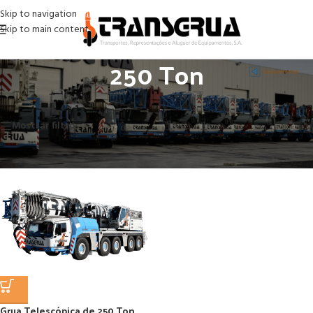
Skip to navigation
Skip to main content
250 Ton
Início
/
Gruas
/
Gruas Telescópicas
/
250 Ton
Apenas um resultado
Mostrar filtros
Grua Telescópica de 250 Ton