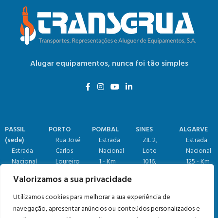
Alugar equipamentos,
nunca foi tão simples
PASSIL
PORTO
POMBAL
SINES
ALGARVE
(sede)
Rua José
Estrada
ZIL 2,
Estrada
Estrada
Carlos
Nacional
Lote
Nacional
Nacional
Loureiro
1 - Km
1016​,
125 - Km
4, Km 18​​ -
60,
158,7​
7520-
84,25​,
Valorizamos a sua privacidade
Passil,
4465-
(Relvão)​
904
Vale
2890-545
633 Leça
3105-459
Sines
Judeu,
Utilizamos cookies para melhorar a sua experiência de
Alcochete
do Balio
Redinha
(+351) 269
8125-019
navegação, apresentar anúncios ou conteúdos personalizados e
(+351) 212
(+351) 229
(+351) 236
633 064
Quarteira