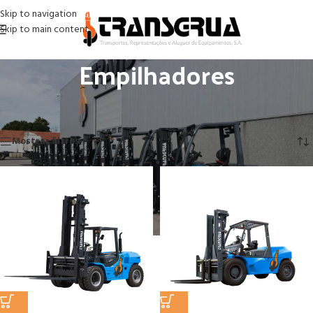
Skip to navigation
Skip to main content
Empilhadores
Início
/
ESO ( Equipamentos sem operador)
/
Empilhadores
A mostrar todos os 12 resultados
Mostrar filtros