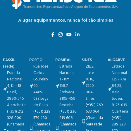
Alugar equipamentos,
nunca foi tão simples
PASSIL
PORTO
POMBAL
SINES
ALGARVE
(sede)
Rua José
Estrada
ZIL 2,
Estrada
Estrada
Carlos
Nacional
Lote
Nacional
Nacional
Loureiro
1 - Km
1016​,
125 - Km
4, Km 18​​ -
60,
158,7​
7520-
84,25​,
Passil,
4465-
(Relvão)​
904
Vale
2890-545
633 Leça
3105-459
Sines
Judeu,
Alcochete
do Balio
Redinha
(+351) 269
8125-019
(+351) 212
(+351) 229
(+351) 236
633 064
Quarteira
328 000
579 430
219 606
(Chamada
(+351)
(Chamada
(Chamada
(Chamada
para rede
289 328
para rede
para rede
para rede
fixa
370