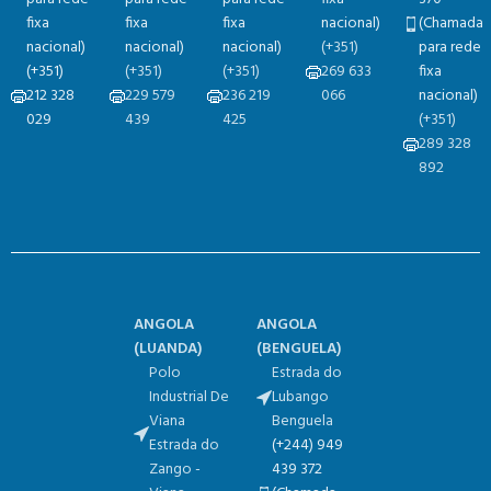
fixa
fixa
fixa
nacional)
(Chamada
nacional)
nacional)
nacional)
(+351)
para rede
(+351)
(+351)
(+351)
269 633
fixa
212 328
229 579
236 219
066
nacional)
029
439
425
(+351)
289 328
892
ANGOLA
ANGOLA
(
LUANDA)
(
BENGUELA)
Polo
Estrada do
Industrial De
Lubango
Viana
Benguela
Estrada do
(+244) 949
Zango -
439 372