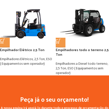
Empilhador Elétrico 2,5 Ton
Empilhadores todo o terreno 2,5
Ton
Empilhadores Elétricos
,
2,5 Ton
,
ESO
( Equipamentos sem operador)
Empilhadores a Diesel todo terreno
,
2,5 Ton
,
ESO ( Equipamentos sem
operador)
Peça já o seu orçamento!
A nossa equipa irá apoiá-lo durante todo o processo de orçamentação do