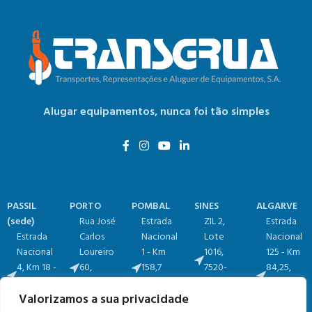
Alugar equipamentos,
nunca foi tão simples
PASSIL
PORTO
POMBAL
SINES
ALGARVE
(sede)
Rua José
Estrada
ZIL 2,
Estrada
Estrada
Carlos
Nacional
Lote
Nacional
Nacional
Loureiro
1 - Km
1016​,
125 - Km
4, Km 18​​ -
60,
158,7​
7520-
84,25​,
Passil,
4465-
(Relvão)​
904
Vale
Valorizamos a sua privacidade
2890-545
633 Leça
3105-459
Sines
Judeu,