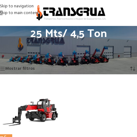
Skip to navigation
Skip to main content
25 Mts/ 4,5 Ton
Início
/
ESO ( Equipamentos sem operador)
/
Multifunções
/
Empilhador telescópico rotativo
/
25 Mts/ 4,5 Ton
Apenas um resultado
Mostrar filtros