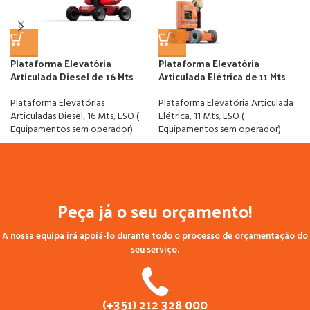
Plataforma Elevatória
Plataforma Elevatória
Articulada Diesel de 16 Mts
Articulada Elétrica de 11 Mts
Plataforma Elevatórias
Plataforma Elevatória Articulada
Articuladas Diesel
,
16 Mts
,
ESO (
Elétrica
,
11 Mts
,
ESO (
Equipamentos sem operador)
Equipamentos sem operador)
Peça já o seu orçamento!
A nossa equipa irá apoiá-lo durante todo o processo de orçamentação do
seu serviço.
(+351) 212 328 000