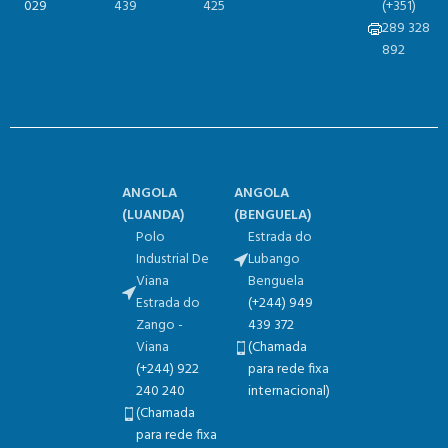
029
439
425
(+351)
289 328
892
ANGOLA
ANGOLA
(
LUANDA)
(
BENGUELA)
Polo
Estrada do
Industrial De
Lubango
Viana
Benguela
Estrada do
(+244) 949
Zango -
439 372
Viana
(Chamada
(+244) 922
para rede fixa
240 240
internacional)
(Chamada
para rede fixa