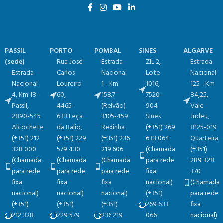
PASSIL
PORTO
POMBAL
SINES
ALGARVE
(sede)
Rua José
Estrada
ZIL 2,
Estrada
Estrada
Carlos
Nacional
Lote
Nacional
Nacional
Loureiro
1 - Km
1016​,
125 - Km
4, Km 18​​ -
60,
158,7​
7520-
84,25​,
Passil,
4465-
(Relvão)​
904
Vale
2890-545
633 Leça
3105-459
Sines
Judeu,
Alcochete
da Balio,
Redinha
(+351) 269
8125-019
(+351) 212
(+351) 229
(+351) 236
633 064
Quarteira
328 000
579 430
219 606
(Chamada
(+351)
(Chamada
(Chamada
(Chamada
para rede
289 328
para rede
para rede
para rede
fixa
370
fixa
fixa
fixa
nacional)
(Chamada
nacional)
nacional)
nacional)
(+351)
para rede
(+351)
(+351)
(+351)
269 633
fixa
212 328
229 579
236 219
066
nacional)