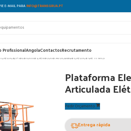
VIE E-MAIL PARA
INFO@TRANSGRUA.PT
 Profissional
Angola
Contactos
Recrutamento
 Elétrica
Plataforma Elevatória Articulada Elétrica de 11 Mts
Plataforma Ele
Articulada Elét
Pedir Orçamento
Entrega rápida