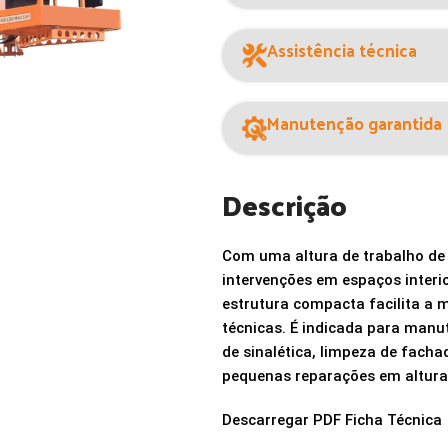
Assistência técnica
Manutenção garantida
Descrição
Com
uma
altura
de
trabalho
d
intervenções
em
espaços
inter
estrutura
compacta
facilita
a
m
técnicas.
É
indicada
para
manu
de
sinalética,
limpeza
de
facha
pequenas
reparações
em
altur
Descarregar PDF Ficha Técnica