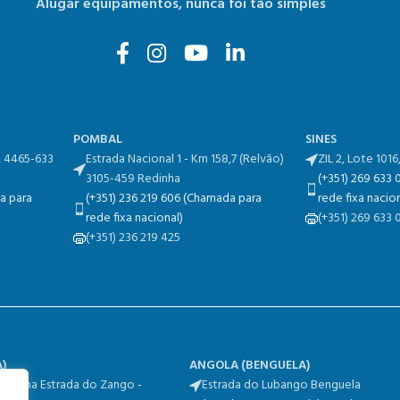
Alugar equipamentos,
nunca foi tão simples
POMBAL
SINES
, 4465-633
Estrada Nacional 1 - Km 158,7​ (Relvão)​
ZIL 2, Lote 1016
3105-459 Redinha
(+351) 269 633
a para
(+351) 236 219 606 (Chamada para
rede fixa nacion
rede fixa nacional)
(+351) 269 633 
(+351) 236 219 425
)
ANGOLA (
BENGUELA)
De Viana Estrada do Zango -
Estrada do Lubango Benguela