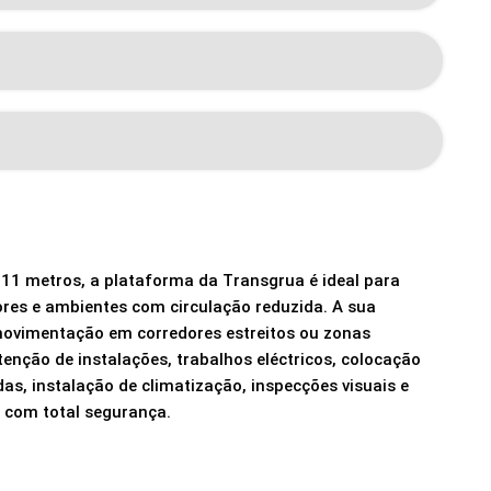
e
11
metros,
a
plataforma
da
Transgrua
é
ideal
para
iores
e
ambientes
com
circulação
reduzida.
A
sua
ovimentação
em
corredores
estreitos
ou
zonas
tenção
de
instalações,
trabalhos
eléctricos,
colocação
das,
instalação
de
climatização,
inspecções
visuais
e
a
com
total
segurança.