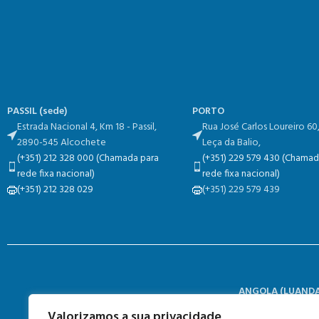
PASSIL (sede)
PORTO
Estrada Nacional 4, Km 18​​ - Passil,
Rua José Carlos Loureiro 60
2890-545 Alcochete
Leça da Balio,
(+351) 212 328 000 (Chamada para
(+351) 229 579 430 (Chamad
rede fixa nacional)
rede fixa nacional)
(+351) 212 328 029
(+351) 229 579 439
ANGOLA (
LUANDA
Polo Industrial 
Valorizamos a sua privacidade