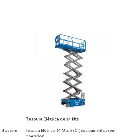
Tesoura Elétrica de 14 Mts
Tesour
entos sem
Tesoura Elétrica
,
14 Mts
,
ESO ( Equipamentos sem
Tesoura
operador)
operad