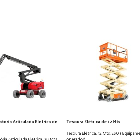
tória Articulada Elétrica de
Tesoura Elétrica de 12 Mts
Tesoura Elétrica
,
12 Mts
,
ESO ( Equipam
ria Articulada Elétrica
,
20 Mts
,
operador)